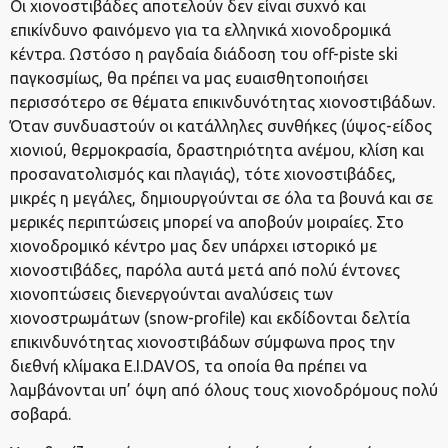
Οι χιονοστιβάδες αποτελούν δεν είναι συχνό και
επικίνδυνο φαινόμενο για τα ελληνικά χιονοδρομικά
κέντρα. Ωστόσο η ραγδαία διάδοση του off-piste ski
παγκοσμίως, θα πρέπει να μας ευαισθητοποιήσει
περισσότερο σε θέματα επικινδυνότητας χιονοστιβάδων.
Όταν συνδυαστούν οι κατάλληλες συνθήκες (ύψος-είδος
χιονιού, θερμοκρασία, δραστηριότητα ανέμου, κλίση και
προσανατολισμός και πλαγιάς), τότε χιονοστιβάδες,
μικρές η μεγάλες, δημιουργούνται σε όλα τα βουνά και σε
μερικές περιπτώσεις μπορεί να αποβούν μοιραίες. Στο
χιονοδρομικό κέντρο μας δεν υπάρχει ιστορικό με
χιονοστιβάδες, παρόλα αυτά μετά από πολύ έντονες
χιονοπτώσεις διενεργούνται αναλύσεις των
χιονοστρωμάτων (snow-profile) και εκδίδονται δελτία
επικινδυνότητας χιονοστιβάδων σύμφωνα προς την
διεθνή κλίμακα E.I.DAVOS, τα οποία θα πρέπει να
λαμβάνονται υπ’ όψη από όλους τους χιονοδρόμους πολύ
σοβαρά.