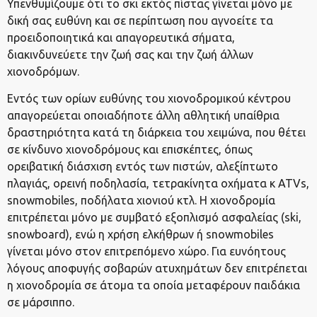
Υπενθυμίζουμε ότι το σκι εκτός πίστας γίνεται μόνο με
δική σας ευθύνη και σε περίπτωση που αγνοείτε τα
προειδοποιητικά και απαγορευτικά σήματα,
διακινδυνεύετε την ζωή σας και την ζωή άλλων
χιονοδρόμων.
Εντός των ορίων ευθύνης του χιονοδρομικού κέντρου
απαγορεύεται οποιαδήποτε άλλη αθλητική υπαίθρια
δραστηριότητα κατά τη διάρκεια του χειμώνα, που θέτει
σε κίνδυνο χιονοδρόμους και επισκέπτες, όπως
ορειβατική διάσχιση εντός των πιστών, αλεξίπτωτο
πλαγιάς, ορεινή ποδηλασία, τετρακίνητα οχήματα κ ATVs,
snowmobiles, ποδήλατα χιονιού κτλ. Η χιονοδρομία
επιτρέπεται μόνο με συμβατό εξοπλισμό ασφαλείας (ski,
snowboard), ενώ η χρήση ελκήθρων ή snowmobiles
γίνεται μόνο στον επιτρεπόμενο χώρο. Για ευνόητους
λόγους αποφυγής σοβαρών ατυχημάτων δεν επιτρέπεται
η χιονοδρομία σε άτομα τα οποία μεταφέρουν παιδάκια
σε μάρσιππο.