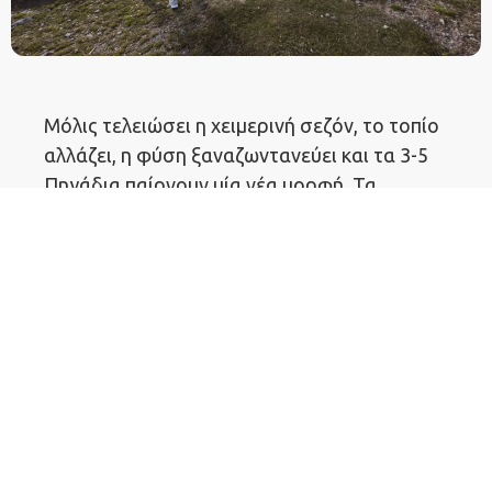
Μόλις τελειώσει η χειμερινή σεζόν, το τοπίο
αλλάζει, η φύση ξαναζωντανεύει και τα 3-5
Πηγάδια παίρνουν μία νέα μορφή. Τα
ολόλευκα βουνά, δίνουν την θέση τους σε
καταπράσινες πλαγιές και μονοπάτια με
έλατα και πεύκα, που μαγεύουν πεζοπόρους
και λάτρεις της φύσης από κοντινές αλλά και
μακρινές περιοχές.