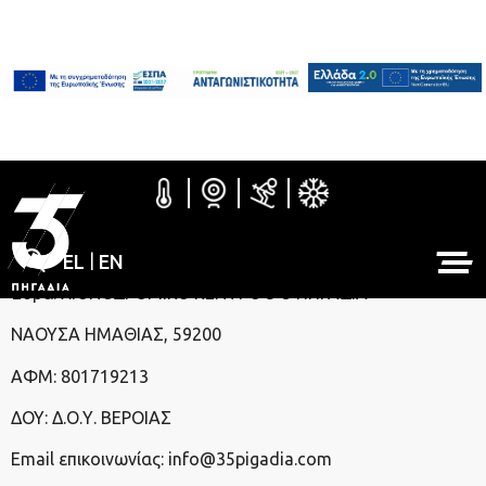
Όροι χρήσης ηλεκτρονικού
καταστήματος
1. Στοιχεία Επιχείρησης
Επωνυμία:
ΟΡΕΙΝΟΣ ΤΟΥΡΙΣΜΟΣ Α.Ε.
EL
|
EN
Έδρα: ΧΙΟΝΟΔΡΟΜΙΚΟ ΚΕΝΤΡΟ 3-5 ΠΗΓΑΔΙΑ
ΝΑΟΥΣΑ ΗΜΑΘΙΑΣ, 59200
ΑΦΜ: 801719213
ΔΟΥ: Δ.Ο.Υ. ΒΕΡΟΙΑΣ
Email επικοινωνίας: info@35pigadia.com